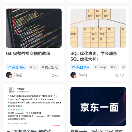
Git 完整的提交规范教程
SQL 优化法则，学会都是
SQL 优化大神！
其他语言
# git
# 提交规范
# 约定式提交
其他语言
# mysql
# sql
# sql
2年前
2年前
64
49
马上卸载这个恶心的软件！
京东一面：为什么 IDEA 建议