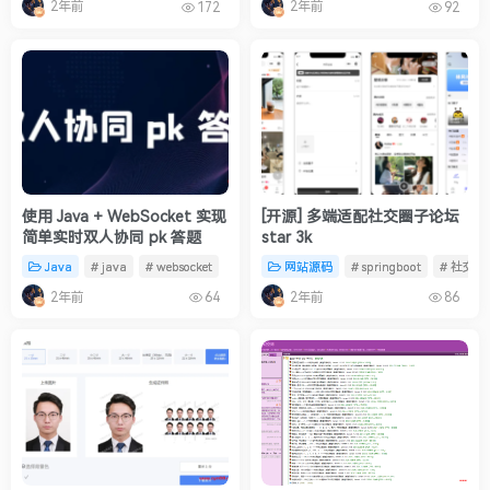
2年前
2年前
172
92
使用 Java + WebSocket 实现
[开源] 多端适配社交圈子论坛
简单实时双人协同 pk 答题
star 3k
Java
# java
# websocket
网站源码
# springboot
# 社交论
2年前
2年前
64
86