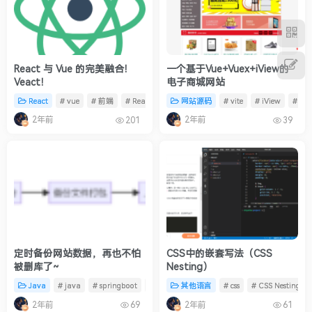
React 与 Vue 的完美融合！
一个基于Vue+Vuex+iView的
Veact！
电子商城网站
React
# vue
# 前端
# React
网站源码
# vite
# iView
# 电
2年前
2年前
201
39
定时备份网站数据，再也不怕
CSS中的嵌套写法（CSS
被删库了~
Nesting）
Java
# java
# springboot
# mysql
其他语言
# css
# CSS Nesting
2年前
2年前
69
61