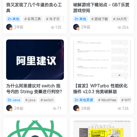
我又发现了几个牛逼的良心工
破解游戏下载站点 - GBT乐赏
具
游戏空间
其他
# 在线工具
# 电子书
# 趣味测试
其他
# 游戏下载
# 3A大作
2年前
2年前
135
254
为什么阿里建议对 switch 括
【首发】WPTurbo 性能优化
号内的 String 变量进行判空？
插件 v2.0.3 完美破解版
Java
# java
# switch
其他资源
# WordPress
# WPTurb
2年前
2年前
71
126