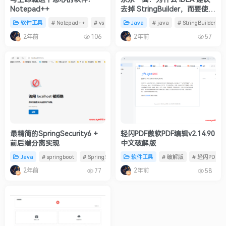
Notepad++
去掉 StringBuilder，而要使用
“+” 拼接字符串？
软件工具
# Notepad++
# vs code
# Notepad--
Java
# java
# StringBuilder
2年前
2年前
106
57
最精简的SpringSecurity6 +
轻闪PDF傲软PDF编辑v2.14.90
前后端分离实现
中文破解版
Java
# springboot
# SpringSecurity
软件工具
# jwt
# 破解版
# 轻闪PDF
2年前
2年前
77
58