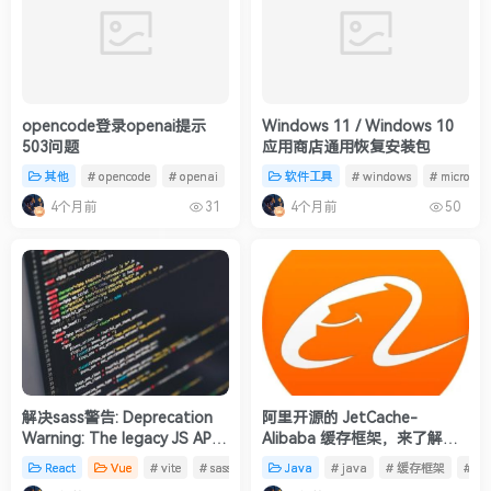
opencode登录openai提示
Windows 11 / Windows 10
503问题
应用商店通用恢复安装包
其他
# opencode
# openai
软件工具
# windows
# microsoft
4个月前
4个月前
31
50
解决sass警告: Deprecation
阿里开源的 JetCache-
Warning: The legacy JS API
Alibaba 缓存框架，来了解一
is deprecated and will be
下？
React
Vue
# vite
# sass
Java
# java
# 缓存框架
# Je
removed in Dart Sass 2.0.0.