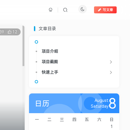
写文章
文章目录
39
12
项目介绍
项目截图
快速上手
8
August
日历
Saturday
一
二
三
四
五
六
日
1