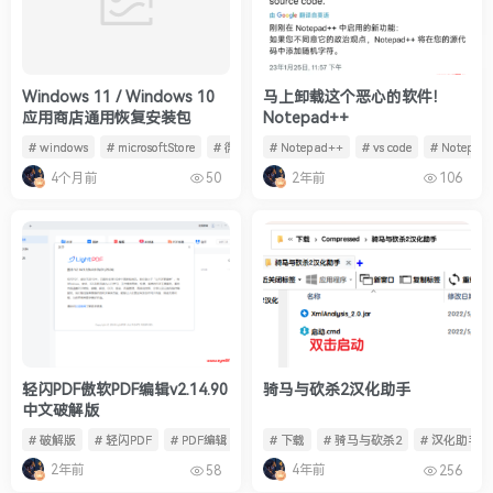
Windows 11 / Windows 10
马上卸载这个恶心的软件！
应用商店通用恢复安装包
Notepad++
# windows
# microsoftStore
# 微软商店修复
# Notepad++
# vs code
# Notepad
4个月前
2年前
50
106
轻闪PDF傲软PDF编辑v2.14.90
骑马与砍杀2汉化助手
中文破解版
# 破解版
# 轻闪PDF
# PDF编辑
# 下载
# 骑马与砍杀2
# 汉化助手
2年前
4年前
58
256