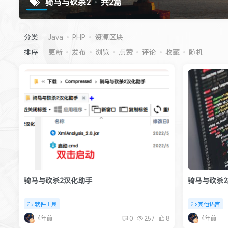
骑马与砍杀2
共2篇
分类
Java
PHP
资源区块
排序
更新
发布
浏览
点赞
评论
收藏
随机
骑马与砍杀2汉化助手
骑马与砍杀
软件工具
其他语言
4年前
4年前
0
257
8