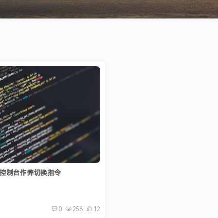
2控制台作弊切换指令
0
258
12