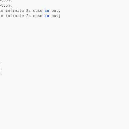
ottom;
ottom;
te infinite 2s ease-
in
-out;
te infinite 2s ease-
in
-out;
)
;
)
;
)
;