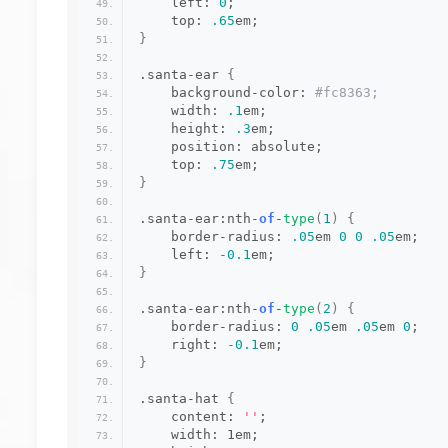
    left: 
0
;
    top: 
.65
em;
}
.santa-ear 
{
    background-color:
 #fc8363;
    width: 
.1
em;
    height: 
.3
em;
    position: absolute;
    top: 
.75
em;
}
.santa-ear:nth-
of
-
type
(
1
)
{
    border-radius: 
.05
em 
0
0
.05
em;
    left: 
-0.1
em;
}
.santa-ear:nth-
of
-
type
(
2
)
{
    border-radius: 
0
.05
em 
.05
em 
0
;
    right: 
-0.1
em;
}
.santa-hat 
{
    content: 
''
;
    width: 1em;