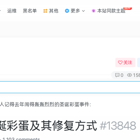
直降
运维
黑名单
其他
更多
本站同款主题
关注
0
15
有没有人记得去年闹得轰轰烈烈的圣诞彩蛋事件：