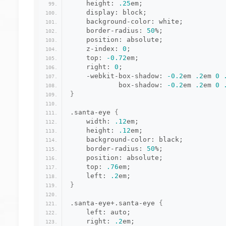
    height: 
.25
em;
    display: block;
    background-color: white;
    border-radius: 
50
%;
    position: absolute;
    z-index: 
0
;
    top: 
-0.72
em;
    right: 
0
;
    -webkit-box-shadow: 
-0.2
em 
.2
em 
0
            box-shadow: 
-0.2
em 
.2
em 
0
}
.santa-eye 
{
    width: 
.12
em;
    height: 
.12
em;
    background-color: black;
    border-radius: 
50
%;
    position: absolute;
    top: 
.76
em;
    left: 
.2
em;
}
.santa-eye+.santa-eye 
{
    left: auto;
    right: 
.2
em;