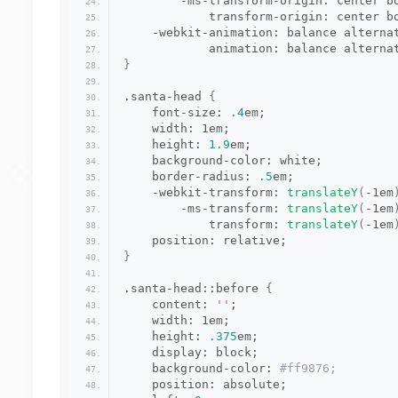
        -ms-transform-origin: center b
            transform-origin: center b
    -webkit-animation: balance alterna
            animation: balance alterna
}
.santa-head 
{
    font-size: 
.4
em;
    width: 1em;
    height: 
1.9
em;
    background-color: white;
    border-radius: 
.5
em;
    -webkit-transform: 
translateY
(
-1em
        -ms-transform: 
translateY
(
-1em
            transform: 
translateY
(
-1em
    position: relative;
}
.santa-head::before 
{
    content: 
''
;
    width: 1em;
    height: 
.375
em;
    display: block;
    background-color:
 #ff9876;
    position: absolute;