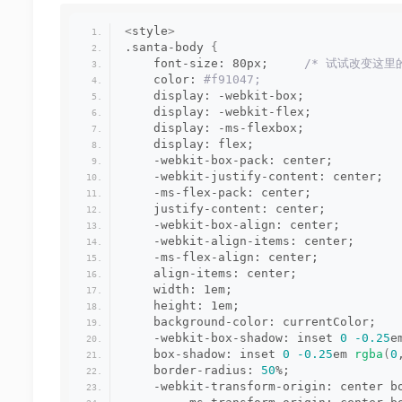
<
style
>
.santa-body 
{
    font-size: 80px;     
/* 试试改变这里
    color:
 #f91047;
    display: -webkit-box;
    display: -webkit-flex;
    display: -ms-flexbox;
    display: flex;
    -webkit-box-pack: center;
    -webkit-justify-content: center;
    -ms-flex-pack: center;
    justify-content: center;
    -webkit-box-align: center;
    -webkit-align-items: center;
    -ms-flex-align: center;
    align-items: center;
    width: 1em;
    height: 1em;
    background-color: currentColor;
    -webkit-box-shadow: inset 
0
-0.25
e
    box-shadow: inset 
0
-0.25
em 
rgba
(
0
    border-radius: 
50
%;
    -webkit-transform-origin: center b