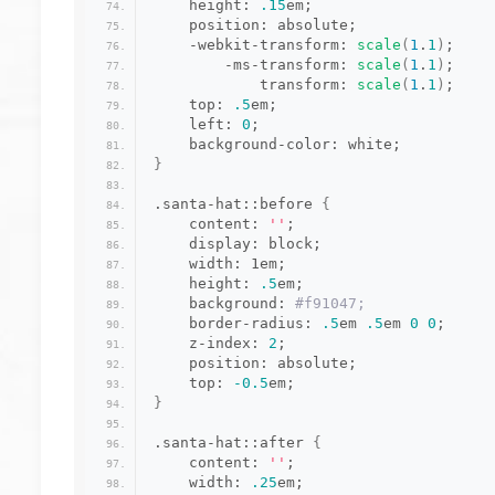
    height: 
.15
em;
    position: absolute;
    -webkit-transform: 
scale
(
1
.
1
)
;
        -ms-transform: 
scale
(
1
.
1
)
;
            transform: 
scale
(
1
.
1
)
;
    top: 
.5
em;
    left: 
0
;
    background-color: white;
}
.santa-hat::before 
{
    content: 
''
;
    display: block;
    width: 1em;
    height: 
.5
em;
    background:
 #f91047;
    border-radius: 
.5
em 
.5
em 
0
0
;
    z-index: 
2
;
    position: absolute;
    top: 
-0.5
em;
}
.santa-hat::after 
{
    content: 
''
;
    width: 
.25
em;