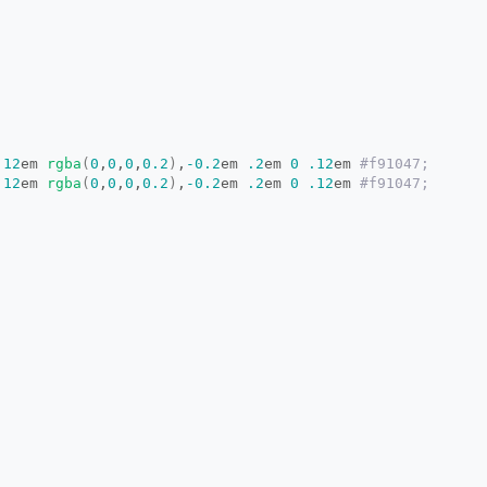
.12
em 
rgba
(
0
,
0
,
0
,
0.2
)
,
-0.2
em 
.2
em 
0
.12
em
 #f91047;
.12
em 
rgba
(
0
,
0
,
0
,
0.2
)
,
-0.2
em 
.2
em 
0
.12
em
 #f91047;