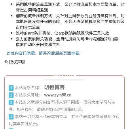
采用独特的流量监测方式，区分上网流量和本地网络流量，对
带宽占用精细监测
创新的流量压制方式，只针对上网部分的业务流量有压制，对
本地网速没有任何的影响，不会因协议栈机制多产生重传包等
占用带宽流量
独特的arp防护机制，让arp欺骗类限速软件工具失效
强力的搜索网关功能，全自动搜索关闭dhcp功能的路由器，
能够自动区分网关和主机
此处内容已隐藏，请评论后刷新页面查看.
©
版权声明
版权声明
明恒博客
本站网络名称：
1
本站永久网址：
www.zym88.cn
2
本站的文章部分内容可能来源于网络，仅供大家学习与参
3
考，如有侵权，请联系站长进行删除处理。
本站一切资源不代表本站立场，并不代表本站赞同其观点和
4
对其真实性负责。