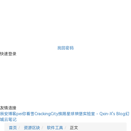
找回密码
快速登录
友情连接
辰安博客
pei你看雪
CrackingCity
挨踢星球
狼堡实验室 - Qxin-X's Blog
幻
城云笔记
首页
资源区块
软件工具
正文