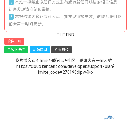
本站一律禁止以任何方式发布或转载任何违法的相关信息，
5
访客发现请向站长举报。
本站资源大多存储在云盘，如发现链接失效，请联系我们我
6
们会第一时间更新。
THE END
软件工具
# WIFI杀手
# 防蹭网
# 黑科技
我的博客即将同步至腾讯云+社区，邀请大家一同入驻：
https://cloud.tencent.com/developer/support-plan?
invite_code=270198dipw4ko
点赞
0