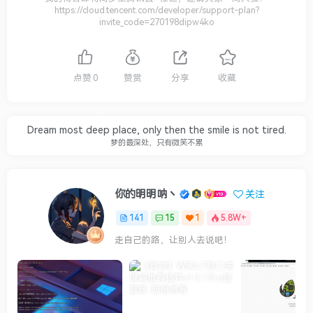
https://cloud.tencent.com/developer/support-plan?
invite_code=270198dipw4ko
点赞
0
赞赏
分享
收藏
Dream most deep place, only then the smile is not tired.
梦的最深处，只有微笑不累
你的明明呐丶
关注
141
15
1
5.8W+
走自己的路，让别人去说吧！