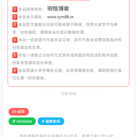
明恒博客
1
本站网络名称：
2
本站永久网址：
www.zym88.cn
3
本站的文章部分内容可能来源于网络，仅供大家学习与参
考，如有侵权，请联系站长进行删除处理。
4
本站一切资源不代表本站立场，并不代表本站赞同其观点和
对其真实性负责。
5
本站一律禁止以任何方式发布或转载任何违法的相关信息，
访客发现请向站长举报。
6
本站资源大多存储在云盘，如发现链接失效，请联系我们我
们会第一时间更新。
THE END
运维
# windows
# 破解密码
我的博客即将同步至腾讯云+社区，邀请大家一同入驻：