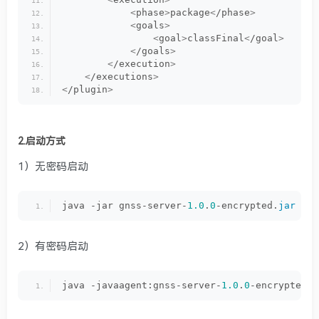
<
phase
>
package
<
/phase
>
<
goals
>
<
goal
>
classFinal
<
/goal
>
<
/goals
>
<
/execution
>
<
/executions
>
<
/plugin
>
2.启动方式
1）无密码启动
java -jar gnss-server-
1.0
.
0
-encrypted.
jar
2）有密码启动
java -javaagent:gnss-server-
1.0
.
0
-encrypted.
j