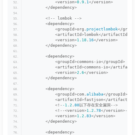
<
version
>
0.9
.
1
<
/version
>
<
/dependency
>
<
!-- lombok --
>
<
dependency
>
<
groupId
>
org.
projectlombok
<
/group
<
artifactId
>
lombok
<
/artifactId
>
<
version
>
1.18
.
16
<
/version
>
<
/dependency
>
<
dependency
>
<
groupId
>
commons-io
<
/groupId
>
<
artifactId
>
commons-io
<
/artifactI
<
version
>
2.6
<
/version
>
<
/dependency
>
<
dependency
>
<
groupId
>
com.
alibaba
<
/groupId
>
<
artifactId
>
fastjson
<
/artifactId
>
<
!-
-1.2
.
80
以下存在安全漏洞--
>
<
!--
<
version
>
1.2
.
78
<
/version
>
--
>
<
version
>
1.2
.
83
<
/version
>
<
/dependency
>
<
dependency
>