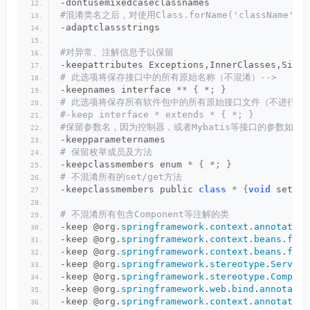
-dontusemixedcaseclassnames
#混淆类名之后，对使用Class.forName('className
-adaptclassstrings
#对异常、注解信息予以保留
-keepattributes Exceptions,InnerClasses,Signa
# 此选项将保存接口中的所有原始名称（不混淆）-->
-keepnames interface 
**
{
*;
}
# 此选项将保存所有软件包中的所有原始接口文件（不进行混
#-keep interface * extends * { *; }
#保留参数名，因为控制器，或者Mybatis等接口的参数如果
-keepparameternames
# 保留枚举成员及方法
-keepclassmembers enum 
*
{
*;
}
# 不混淆所有的set/get方法
-keepclassmembers public 
class
*
{
void
 set*
(
*
# 不混淆所有包含Component等注解的类
-keep @org.
springframework
.
context
.
annotation
-keep @org.
springframework
.
context
.
beans
.
fact
-keep @org.
springframework
.
context
.
beans
.
fact
-keep @org.
springframework
.
stereotype
.
Service
-keep @org.
springframework
.
stereotype
.
Compone
-keep @org.
springframework
.
web
.
bind
.
annotatio
-keep @org.
springframework
.
context
.
annotation