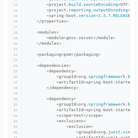
<
project.
build
.
sourceEncoding
>
UTF-
8
<
/
<
project.
reporting
.
outputEncoding
>
UTF
<
spring-boot.
version
>
2.3
.
7
.
RELEASE
<
/s
<
/properties
>
<
modules
>
<
module
>
gnss-server
<
/module
>
<
/modules
>
<
packaging
>
pom
<
/packaging
>
<
dependencies
>
<
dependency
>
<
groupId
>
org.
springframework
.
boot
<
artifactId
>
spring-boot-starter
<
/
<
/dependency
>
<
dependency
>
<
groupId
>
org.
springframework
.
boot
<
artifactId
>
spring-boot-starter-t
<
scope
>
test
<
/scope
>
<
exclusions
>
<
exclusion
>
<
groupId
>
org.
junit
.
vintag
<
artifactId
>
junit-vintage