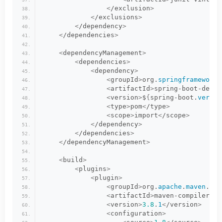
<
/exclusion
>
<
/exclusions
>
<
/dependency
>
<
/dependencies
>
<
dependencyManagement
>
<
dependencies
>
<
dependency
>
<
groupId
>
org.
springframework
.
<
artifactId
>
spring-boot-depen
<
version
>
$
{
spring-boot.
versio
<
type
>
pom
<
/type
>
<
scope
>
import
<
/scope
>
<
/dependency
>
<
/dependencies
>
<
/dependencyManagement
>
<
build
>
<
plugins
>
<
plugin
>
<
groupId
>
org.
apache
.
maven
.
plu
<
artifactId
>
maven-compiler-pl
<
version
>
3.8
.
1
<
/version
>
<
configuration
>