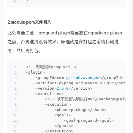
}
2.module pom文件引入
此处需要注意，proguard plugin需要放在repackage plugin
之前，否则混淆没有效果。原理就是在打包之前将代码混
淆，然后再打包。
<
!--代码混淆proguard--
>
<
plugin
>
<
groupId
>
com.
github
.
wvengen
<
/groupId
>
<
artifactId
>
proguard-maven-plugin
<
/artifa
<
version
>
2.6
.
0
<
/version
>
<
executions
>
<
!-- 以下配置说明执行mvn的package命令时候，
<
execution
>
<
phase
>
package
<
/phase
>
<
goals
>
<
goal
>
proguard
<
/goal
>
<
/goals
>
<
/execution
>