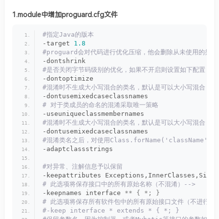
1.module中增加proguard.cfg文件
#指定Java的版本
-target 
1.8
#proguard会对代码进行优化压缩，他会删除从未使用的类
-dontshrink
#是否关闭字节码级别的优化，如果不开启则设置如下配置
-dontoptimize
#混淆时不生成大小写混合的类名，默认是可以大小写混合
-dontusemixedcaseclassnames
# 对于类成员的命名的混淆采取唯一策略
-useuniqueclassmembernames
#混淆时不生成大小写混合的类名，默认是可以大小写混合
-dontusemixedcaseclassnames
#混淆类名之后，对使用Class.forName('className
-adaptclassstrings
#对异常、注解信息予以保留
-keepattributes Exceptions,InnerClasses,Signa
# 此选项将保存接口中的所有原始名称（不混淆）-->
-keepnames interface 
**
{
*;
}
# 此选项将保存所有软件包中的所有原始接口文件（不进行混
#-keep interface * extends * { *; }