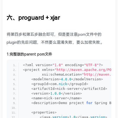
六、proguard + xjar
将第四步和第五步融合即可，但是要注意pom文件中的
plugin的先后问题，不然要么混淆失败，要么加密失败。
1.完整版的parent pom文件
<
?xml version=
"1.0"
 encoding=
"UTF-8"
?
>
<
project xmlns=
"http://maven.apache.org/POM/4
         xsi:schemaLocation=
"http://maven.apa
<
modelVersion
>
4.0
.
0
<
/modelVersion
>
<
groupId
>
com.
nick
<
/groupId
>
<
artifactId
>
nick-server
<
/artifactId
>
<
version
>
1.0
.
0
<
/version
>
<
name
>
nick-server
<
/name
>
<
description
>
Demo project 
for
 Spring Boot
<
properties
>
<
java.
version
>
1.8
<
/java.
version
>