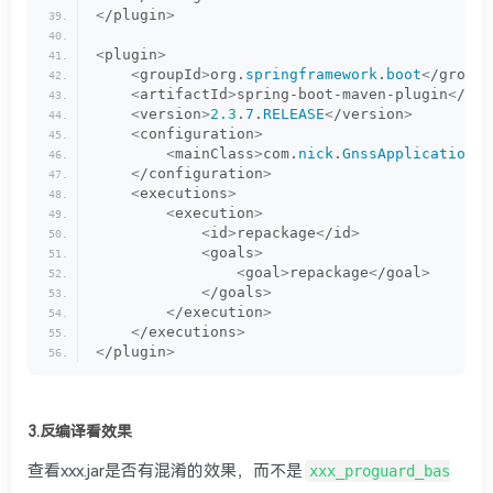
<
/plugin
>
<
plugin
>
<
groupId
>
org.
springframework
.
boot
<
/groupI
<
artifactId
>
spring-boot-maven-plugin
<
/art
<
version
>
2.3
.
7
.
RELEASE
<
/version
>
<
configuration
>
<
mainClass
>
com.
nick
.
GnssApplication
<
/
<
/configuration
>
<
executions
>
<
execution
>
<
id
>
repackage
<
/id
>
<
goals
>
<
goal
>
repackage
<
/goal
>
<
/goals
>
<
/execution
>
<
/executions
>
<
/plugin
>
3.反编译看效果
查看xxx.jar是否有混淆的效果，而不是
xxx_proguard_bas