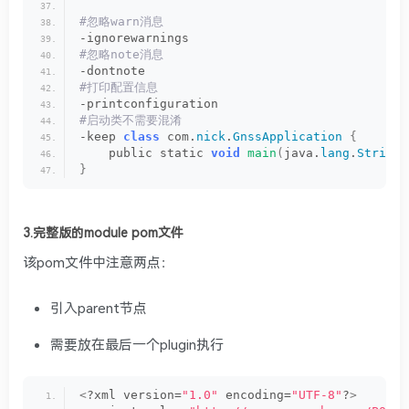
#忽略warn消息
-ignorewarnings
#忽略note消息
-dontnote
#打印配置信息
-printconfiguration
#启动类不需要混淆
-keep 
class
 com.
nick
.
GnssApplication
{
    public static 
void
main
(
java.
lang
.
String
[
}
3.完整版的module pom文件
该pom文件中注意两点：
引入parent节点
需要放在最后一个plugin执行
<
?xml version=
"1.0"
 encoding=
"UTF-8"
?
>