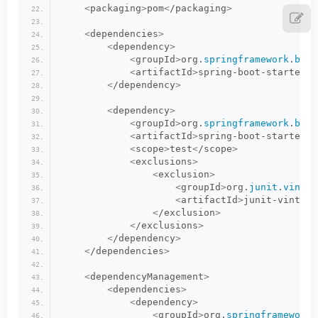
<
packaging
>
pom
<
/packaging
>
<
dependencies
>
<
dependency
>
<
groupId
>
org.
springframework
.
boot
<
artifactId
>
spring-boot-starter
<
/
<
/dependency
>
<
dependency
>
<
groupId
>
org.
springframework
.
boot
<
artifactId
>
spring-boot-starter-t
<
scope
>
test
<
/scope
>
<
exclusions
>
<
exclusion
>
<
groupId
>
org.
junit
.
vintag
<
artifactId
>
junit-vintage
<
/exclusion
>
<
/exclusions
>
<
/dependency
>
<
/dependencies
>
<
dependencyManagement
>
<
dependencies
>
<
dependency
>
<
groupId
>
org.
springframework
.