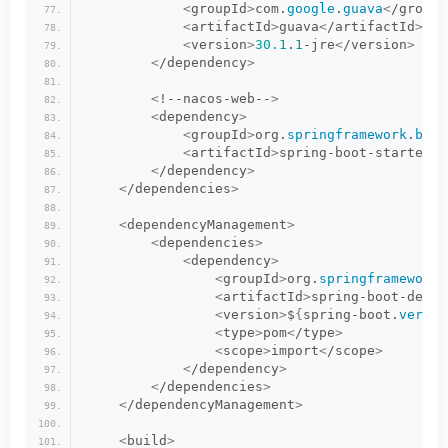
<
groupId
>
com.
google
.
guava
<
/groupI
<
artifactId
>
guava
<
/artifactId
>
<
version
>
30.1
.
1
-jre
<
/version
>
<
/dependency
>
<
!--nacos-web--
>
<
dependency
>
<
groupId
>
org.
springframework
.
boot
<
artifactId
>
spring-boot-starter-w
<
/dependency
>
<
/dependencies
>
<
dependencyManagement
>
<
dependencies
>
<
dependency
>
<
groupId
>
org.
springframework
.
<
artifactId
>
spring-boot-depen
<
version
>
$
{
spring-boot.
versio
<
type
>
pom
<
/type
>
<
scope
>
import
<
/scope
>
<
/dependency
>
<
/dependencies
>
<
/dependencyManagement
>
<
build
>