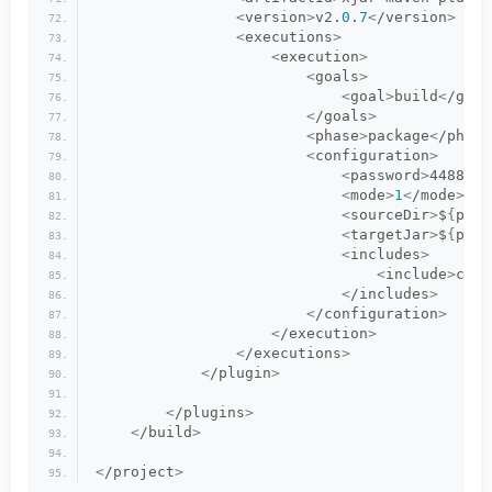
<
version
>
v2.
0
.
7
<
/version
>
<
executions
>
<
execution
>
<
goals
>
<
goal
>
build
<
/goal
<
/goals
>
<
phase
>
package
<
/phase
<
configuration
>
<
password
>
4488995
<
mode
>
1
<
/mode
>
<
sourceDir
>
$
{
proj
<
targetJar
>
$
{
proj
<
includes
>
<
include
>
com/
<
/includes
>
<
/configuration
>
<
/execution
>
<
/executions
>
<
/plugin
>
<
/plugins
>
<
/build
>
<
/project
>