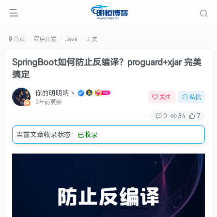
首页
程序开发
Java
正文
SpringBoot如何防止反编译？proguard+xjar 完美
搞定
你的明明呐丶
关注
私信
2年前更新
0
34
7
当前文章收录状态：
已收录