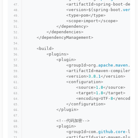
<
artifactId
>
spring-boot-depen
<
version
>
$
{
spring-boot.
versio
<
type
>
pom
<
/type
>
<
scope
>
import
<
/scope
>
<
/dependency
>
<
/dependencies
>
<
/dependencyManagement
>
<
build
>
<
plugins
>
<
plugin
>
<
groupId
>
org.
apache
.
maven
.
plu
<
artifactId
>
maven-compiler-pl
<
version
>
3.8
.
1
<
/version
>
<
configuration
>
<
source
>
1.8
<
/source
>
<
target
>
1.8
<
/target
>
<
encoding
>
UTF-
8
<
/encoding
<
/configuration
>
<
/plugin
>
<
!--代码加密--
>
<
plugin
>
<
groupId
>
com.
github
.
core
-lib
<
<
artifactId
>
xjar-maven-plugin