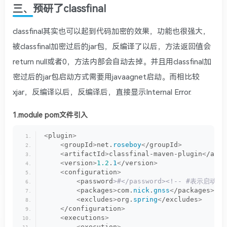
三、预研了classfinal
classfinal其实也可以起到代码加密的效果，功能也很强大，
被classfinal加密过后的jar包，反编译了以后，方法返回值会
return null或者0，方法内部会自动去掉。并且用classfinal加
密过后的jar包启动方式需要用javaagnet启动。而相比较
xjar，反编译以后，反编译后，直接显示Internal Error.
1.module pom文件引入
<
plugin
>
<
groupId
>
net.
roseboy
<
/groupId
>
<
artifactId
>
classfinal-maven-plugin
<
/arti
<
version
>
1.2
.
1
<
/version
>
<
configuration
>
<
password
>#</password><!-- #表
<
packages
>
com.
nick
.
gnss
<
/packages
><
!
<
excludes
>
org.
spring
<
/excludes
>
<
/configuration
>
<
executions
>
<
execution
>