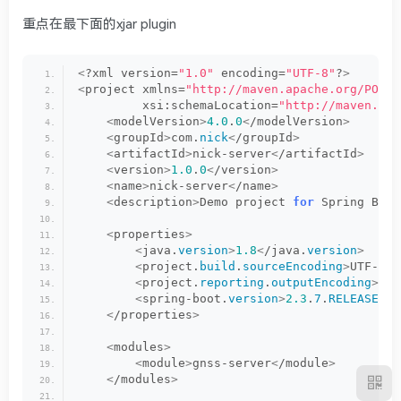
重点在最下面的xjar plugin
<
?xml version=
"1.0"
 encoding=
"UTF-8"
?
>
<
project xmlns=
"http://maven.apache.org/POM/4
         xsi:schemaLocation=
"http://maven.apa
<
modelVersion
>
4.0
.
0
<
/modelVersion
>
<
groupId
>
com.
nick
<
/groupId
>
<
artifactId
>
nick-server
<
/artifactId
>
<
version
>
1.0
.
0
<
/version
>
<
name
>
nick-server
<
/name
>
<
description
>
Demo project 
for
 Spring Boot
<
properties
>
<
java.
version
>
1.8
<
/java.
version
>
<
project.
build
.
sourceEncoding
>
UTF-
8
<
/
<
project.
reporting
.
outputEncoding
>
UTF
<
spring-boot.
version
>
2.3
.
7
.
RELEASE
<
/s
<
/properties
>
<
modules
>
<
module
>
gnss-server
<
/module
>
<
/modules
>