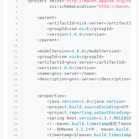
<
project xmlns=
"http://maven.apache.org/POM/4
         xsi:schemaLocation=
"http://maven.apa
<
parent
>
<
artifactId
>
nick-server
<
/artifactId
>
<
groupId
>
com.
nick
<
/groupId
>
<
version
>
1.0
.
0
<
/version
>
<
/parent
>
<
modelVersion
>
4.0
.
0
<
/modelVersion
>
<
groupId
>
com.
nick
<
/groupId
>
<
artifactId
>
gnss-server
<
/artifactId
>
<
version
>
1.0
.
0
<
/version
>
<
name
>
gnss-server
<
/name
>
<
description
>
gnss-server
<
/description
>
<
properties
>
<
java.
version
>
1.8
<
/java.
version
>
<
project.
build
.
sourceEncoding
>
UTF-
8
<
/
<
project.
reporting
.
outputEncoding
>
UTF
<
spring-boot.
version
>
2.3
.
7
.
RELEASE
<
/s
<
!--maven.
build
.
timestamp
保存了maven编
<
!--在Maven 
3.2
.
2
+中， maven.
build
.
tim
<
timestamp
>
$
{
maven.
build
.
timestamp
}<
/