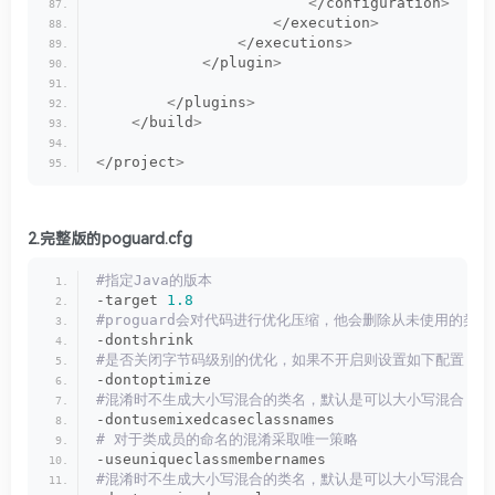
<
/configuration
>
<
/execution
>
<
/executions
>
<
/plugin
>
<
/plugins
>
<
/build
>
<
/project
>
2.完整版的poguard.cfg
#指定Java的版本
-target 
1.8
#proguard会对代码进行优化压缩，他会删除从未使用的类
-dontshrink
#是否关闭字节码级别的优化，如果不开启则设置如下配置
-dontoptimize
#混淆时不生成大小写混合的类名，默认是可以大小写混合
-dontusemixedcaseclassnames
# 对于类成员的命名的混淆采取唯一策略
-useuniqueclassmembernames
#混淆时不生成大小写混合的类名，默认是可以大小写混合