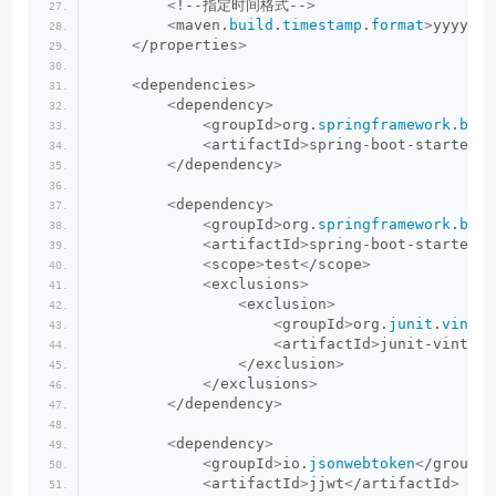
<
!--指定时间格式--
>
<
maven.
build
.
timestamp
.
format
>
yyyy-MM
<
/properties
>
<
dependencies
>
<
dependency
>
<
groupId
>
org.
springframework
.
boot
<
artifactId
>
spring-boot-starter
<
/
<
/dependency
>
<
dependency
>
<
groupId
>
org.
springframework
.
boot
<
artifactId
>
spring-boot-starter-t
<
scope
>
test
<
/scope
>
<
exclusions
>
<
exclusion
>
<
groupId
>
org.
junit
.
vintag
<
artifactId
>
junit-vintage
<
/exclusion
>
<
/exclusions
>
<
/dependency
>
<
dependency
>
<
groupId
>
io.
jsonwebtoken
<
/groupId
<
artifactId
>
jjwt
<
/artifactId
>