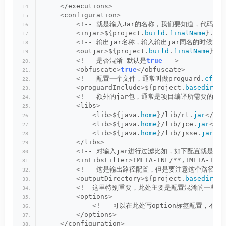
<
/executions
>
<
configuration
>
<
!-- 就是输入Jar的名称，我们要知道，代码混
<
injar
>
$
{
project.
build
.
finalName
}
.jar
<
!-- 输出jar名称，输入输出jar同名的时候就
<
outjar
>
$
{
project.
build
.
finalName
}
.ja
<
!-- 是否混淆 默认是
true
 --
>
<
obfuscate
>
true
<
/obfuscate
>
<
!-- 配置一个文件，通常叫做proguard.
cfg
,
<
proguardInclude
>
$
{
project.
basedir
}
/p
<
!-- 额外的jar包，通常是项目编译所需要的jar
<
libs
>
<
lib
>
$
{
java.
home
}
/lib/rt.
jar
<
/lib
<
lib
>
$
{
java.
home
}
/lib/jce.
jar
<
/li
<
lib
>
$
{
java.
home
}
/lib/jsse.
jar
<
/l
<
/libs
>
<
!-- 对输入jar进行过滤比如，如下配置就是对ME
<
inLibsFilter
>
!META-INF/**,!META-INF/
<
!-- 这是输出路径配置，但是要注意这个路径必须要
<
outputDirectory
>
$
{
project.
basedir
}
/t
<
!--这里特别重要，此处主要是配置混淆的一些细
<
options
>
<
!-- 可以在此处写option标签配置，不过我上
<
/options
>
<
/configuration
>