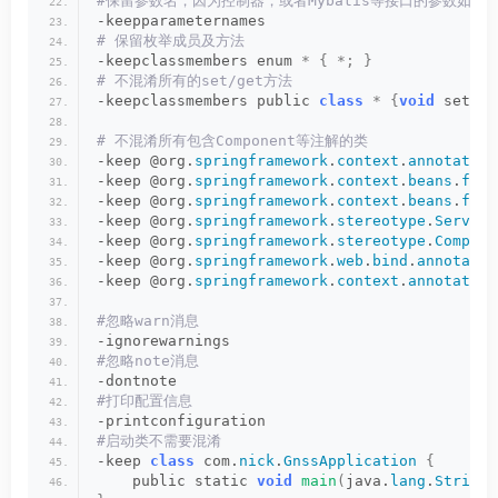
#保留参数名，因为控制器，或者Mybatis等接口的参数如果
-keepparameternames
# 保留枚举成员及方法
-keepclassmembers enum 
*
{
*;
}
# 不混淆所有的set/get方法
-keepclassmembers public 
class
*
{
void
 set*
(
*
# 不混淆所有包含Component等注解的类
-keep @org.
springframework
.
context
.
annotation
-keep @org.
springframework
.
context
.
beans
.
fact
-keep @org.
springframework
.
context
.
beans
.
fact
-keep @org.
springframework
.
stereotype
.
Service
-keep @org.
springframework
.
stereotype
.
Compone
-keep @org.
springframework
.
web
.
bind
.
annotatio
-keep @org.
springframework
.
context
.
annotation
#忽略warn消息
-ignorewarnings
#忽略note消息
-dontnote
#打印配置信息
-printconfiguration
#启动类不需要混淆
-keep 
class
 com.
nick
.
GnssApplication
{
    public static 
void
main
(
java.
lang
.
String
[