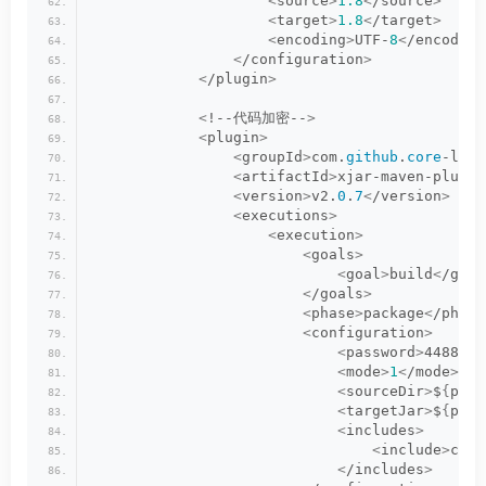
<
source
>
1.8
<
/source
>
<
target
>
1.8
<
/target
>
<
encoding
>
UTF-
8
<
/encoding
<
/configuration
>
<
/plugin
>
<
!--代码加密--
>
<
plugin
>
<
groupId
>
com.
github
.
core
-lib
<
<
artifactId
>
xjar-maven-plugin
<
version
>
v2.
0
.
7
<
/version
>
<
executions
>
<
execution
>
<
goals
>
<
goal
>
build
<
/goal
<
/goals
>
<
phase
>
package
<
/phase
<
configuration
>
<
password
>
4488995
<
mode
>
1
<
/mode
>
<
sourceDir
>
$
{
proj
<
targetJar
>
$
{
proj
<
includes
>
<
include
>
com/
<
/includes
>